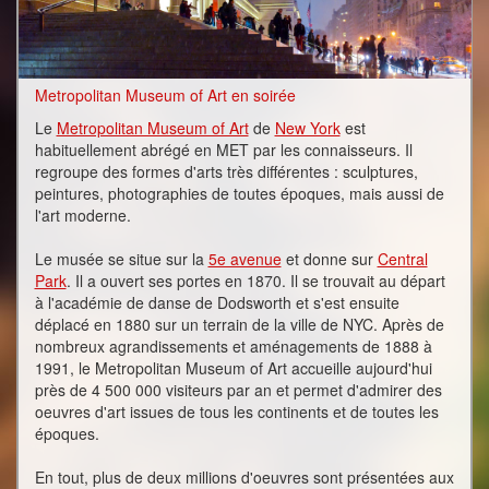
Metropolitan Museum of Art en soirée
Le
Metropolitan Museum of Art
de
New York
est
habituellement abrégé en MET par les connaisseurs. Il
regroupe des formes d'arts très différentes : sculptures,
peintures, photographies de toutes époques, mais aussi de
l'art moderne.
Le musée se situe sur la
5e avenue
et donne sur
Central
Park
. Il a ouvert ses portes en 1870. Il se trouvait au départ
à l'académie de danse de Dodsworth et s'est ensuite
déplacé en 1880 sur un terrain de la ville de NYC. Après de
nombreux agrandissements et aménagements de 1888 à
1991, le Metropolitan Museum of Art accueille aujourd'hui
près de 4 500 000 visiteurs par an et permet d'admirer des
oeuvres d'art issues de tous les continents et de toutes les
époques.
En tout, plus de deux millions d'oeuvres sont présentées aux